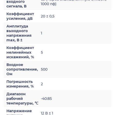
входного
1000 пф)
сигнала, В
Коэффициент
20 ± 0,5
усиления, дБ
Амплитуда
выходного
1
напряжения
max, В ±
Коэффициент
нелинейных
5
искажений, %
Входное
сопротивление,
500
Ом
Погрешность
2
измерения, %
Диапазон
рабочей
-40:85
температуры, ℃
Напряжение
12 В ± 1