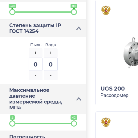
-40
80
Степень защиты IP
ГОСТ 14254
Пыль
Вода
+
+
0
0
-
-
UGS 200
Максимальное
Расходомер
давление
измеряемой среды,
МПа
1
42
Погрешность