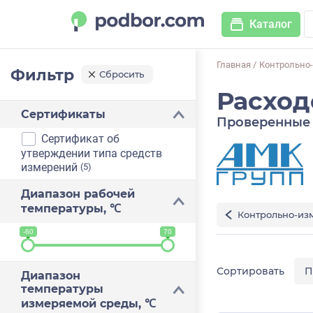
Каталог
Главная
/
Контрольно
Фильтр
Сбросить
Расхо
Сертификаты
Проверенные 
Сертификат об
утверждении типа средств
измерений
(5)
Диапазон рабочей
температуры, ℃
Контрольно-из
-60
70
П
Диапазон
температуры
измеряемой среды, ℃