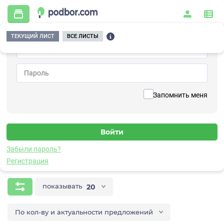
ТЕКУЩИЙ ЛИСТ
ВСЕ ЛИСТЫ
Главная
/
Контрольно-измерительные приборы и автоматика
/
Датчики
/
Бесконтактные
Датчики бесконтактные
Запомнить меня
Проверенные поставщики и производители
Забыли пароль?
Датчики
Регистрация
показывать
20
По кол-ву и актуальности предложений