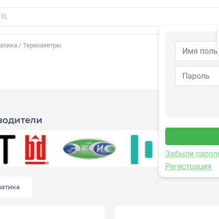
атика
/
Термометры
водители
Забыли парол
Регистрация
матика