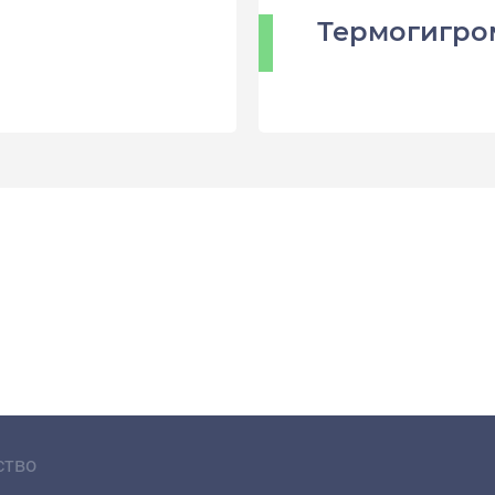
Термогигро
ство