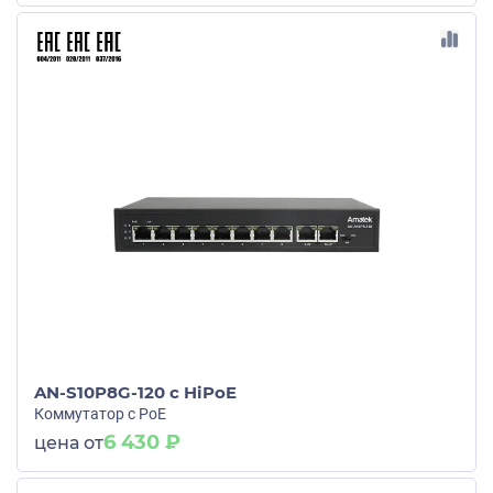
AN-S10P8G-120 c HiPoE
Коммутатор с PoE
6 430 ₽
цена от