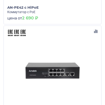
AN-PE42 с HiPoE
Коммутатор с PoE
2 690 ₽
цена от