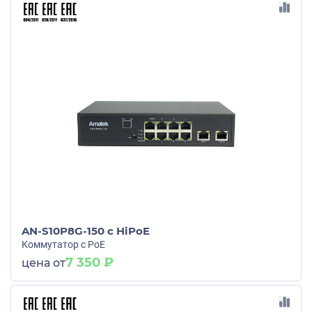
AN-S10P8G-150 c HiPoE
Коммутатор с PoE
7 350 ₽
цена от