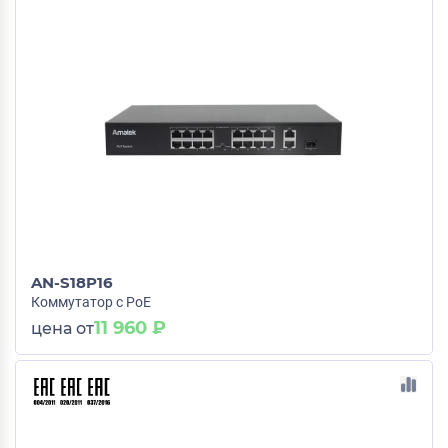
AN-S18P16
Коммутатор с PoE
11 960 ₽
цена от