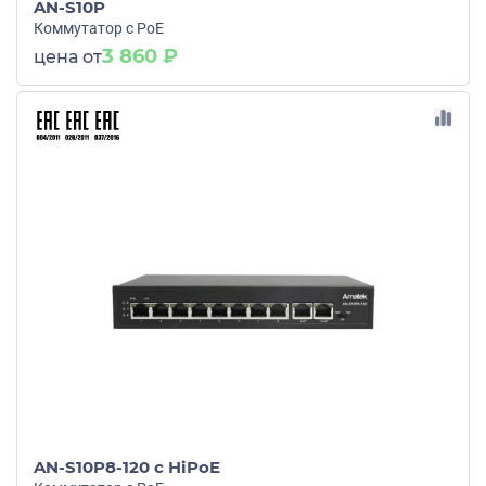
AN-S10P
Коммутатор с PoE
3 860 ₽
цена от
AN-S10P8-120 c HiPoE