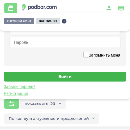
ТЕКУЩИЙ ЛИСТ
ВСЕ ЛИСТЫ
Главная
/
Видеонаблюдение
/
Коммутаторы
/
с PoE
Коммутаторы с PoE
Запомнить меня
Проверенные поставщики и производители
Забыли пароль?
Коммутаторы
Регистрация
показывать
20
По кол-ву и актуальности предложений