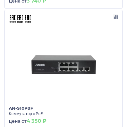
3 740 ₽
цена от
AN-S10P8F
Коммутатор с PoE
4 350 ₽
цена от