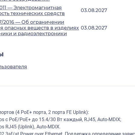
2011 — Электромагнитная
03.08.2027
сть технических средств
7/2016 — Об ограничении
 опасных веществ в изделиях
03.08.2027
ники и радиоэлектроники
ы
льзователя
ртов (4 PoE+ порта, 2 порта FE Uplink):
s с PoE/PoE+ до 15.4/30 Вт каждый, RJ45, Auto-MDIX;
s RJ45 (Uplink), Auto-MDIX.
2.3af/at Power over Ethernet. Поддержка определение зави