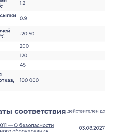
ная
1.2
с
есылки
0.9
очей
-20:50
 ℃
200
120
45
я
отказ,
100 000
ты соответствия
действителен до
2011 — О безопасности
03.08.2027
ного оборудования