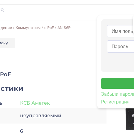
юдение
/
Коммутаторы
/
с PoE
/
AN-S6P
иску
P
 PoE
истики
Забыли парол
Регистрация
ь
КСБ Аматек
неуправляемый
6