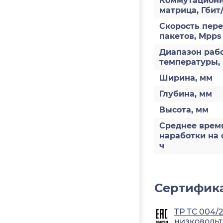
Коммутацион
матрица, Гбит/
Скорость пер
пакетов, Mpps
Диапазон раб
температуры,
Ширина, мм
Глубина, мм
Высота, мм
Среднее врем
наработки на 
ч
Сертифика
ТР ТС 004/
низковольт