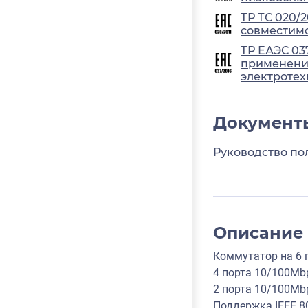
ТР ТС 020/
совместимо
ТР ЕАЭС 03
применения
электротех
Документ
Руководство по
Описание
Коммутатор на 6 по
4 порта 10/100Mbp
2 порта 10/100Mbp
Поддержка IEEE 80