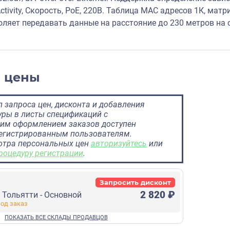
tivity, Скорость, PoE, 220В. Таблица MAC адресов 1К, матри
ляет передавать данные на расстояние до 230 метров на с
и цены
 запроса цен, дисконта и добавления
ры в листы спецификаций с
им оформлением заказов доступен
регистрированным пользователям.
отра персональных цен
авторизуйтесь
или
роцедуру регистрации
.
Запросить дисконт
2 820 ₽
г Тольятти - Основной