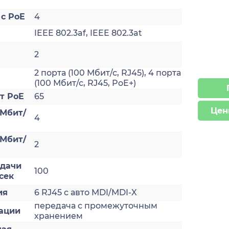
 с PoE
4
IEEE 802.3af, IEEE 802.3at
2
2 порта (100 Мбит/с, RJ45), 4 порта
(100 Мбит/с, RJ45, PoE+)
т PoE
65
Цен
 Мбит/
4
 Мбит/
2
едачи
100
сек
ия
6 RJ45 с авто MDI/MDI-X
передача с промежуточным
ации
хранением