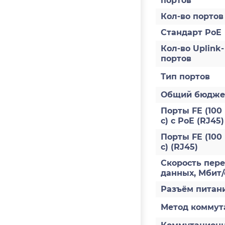
портов
Кол-во портов
Стандарт PoE
Кол-во Uplink-
портов
Тип портов
Общий бюдже
Порты FE (100
с) с PoE (RJ45)
Порты FE (100
с) (RJ45)
Скорость пер
данных, Мбит/
Разъём питан
Метод коммут