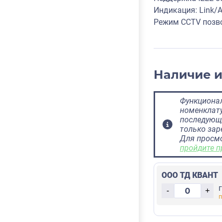
Индикация: Link/Ac
Режим CCTV позво
Наличие 
Функционал
номенклату
последующ
только за
Для просм
пройдите п
ООО ТД КВАНТ
-
+