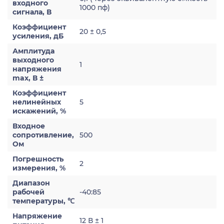
входного
1000 пф)
сигнала, В
Коэффициент
20 ± 0,5
усиления, дБ
Амплитуда
выходного
1
напряжения
max, В ±
Коэффициент
нелинейных
5
искажений, %
Входное
сопротивление,
500
Ом
Погрешность
2
измерения, %
Диапазон
рабочей
-40:85
температуры, ℃
Напряжение
12 В ± 1