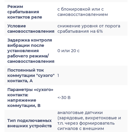
Режим
с блокировкой или с
срабатывания
самовосстановлением
контактов реле
Условие
снижение уровня от порога
самовосстановления
срабатывания на 6%
Задержка контроля
вибрации после
установления
0 или 20 с
рабочего режима/
самовосстановления
Постоянный ток
коммутации "сухого"
1
контакта, А
Параметры «сухого»
контакта:
<-30 В
напряжение
коммутации, В
аналоговые датчики
(зарядовые, вихретоковые и
Тип подключаемых
т.п. через формирователь
внешних устройств
сигналов с внешним