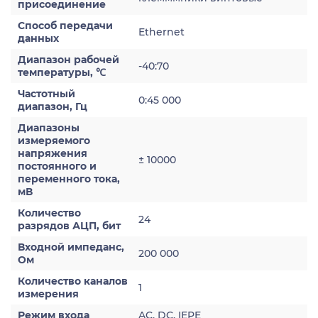
присоединение
Способ передачи
Ethernet
данных
Диапазон рабочей
-40:70
температуры, ℃
Частотный
0:45 000
диапазон, Гц
Диапазоны
измеряемого
напряжения
± 10000
постоянного и
переменного тока,
мВ
Количество
24
разрядов АЦП, бит
Входной импеданс,
200 000
Ом
Количество каналов
1
измерения
Режим входа
AC, DC, IEPE