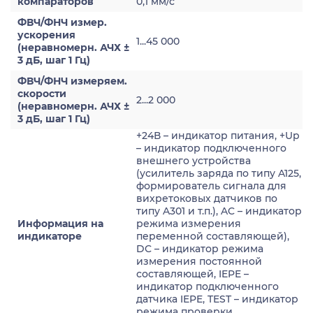
компараторов
0,1 мм/с
ФВЧ/ФНЧ измер.
ускорения
1...45 000
(неравномерн. АЧХ ±
3 дБ, шаг 1 Гц)
ФВЧ/ФНЧ измеряем.
скорости
2...2 000
(неравномерн. АЧХ ±
3 дБ, шаг 1 Гц)
+24В – индикатор питания, +Up
– индикатор подключенного
внешнего устройства
(усилитель заряда по типу A125,
формирователь сигнала для
вихретоковых датчиков по
типу A301 и т.п.), AC – индикатор
Информация на
режима измерения
индикаторе
переменной составляющей),
DC – индикатор режима
измерения постоянной
составляющей, IEPE –
индикатор подключенного
датчика IEPE, TEST – индикатор
режима проверки