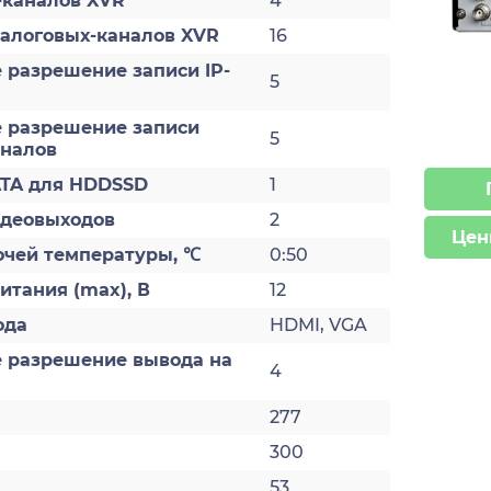
-каналов XVR
4
налоговых-каналов XVR
16
 разрешение записи IP-
5
 разрешение записи
5
аналов
ATA для HDDSSD
1
идеовыходов
2
Цен
очей температуры, ℃
0:50
тания (max), В
12
ода
HDMI, VGA
 разрешение вывода на
4
277
300
53