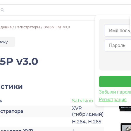
юдение
/
Регистраторы
/
SVR-6115P v3.0
иску
5P v3.0
истики
Забыли парол
Регистрация
ь
Satvision
XVR
истратора
(гибридный)
H.264, H.265