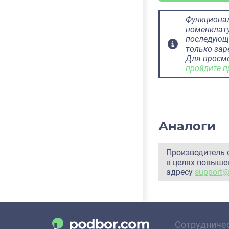
Функционал
номенклату
последующ
только за
Для просм
пройдите п
Аналоги
Производитель 
в целях повышен
адресу
support
Сотрудниче