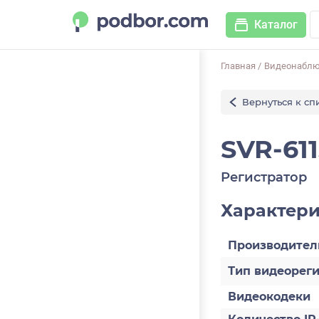
Каталог
Главная
/
Видеонабл
Вернуться к сп
SVR-611
Регистратор
Характер
Производител
Тип видеорег
Видеокодеки