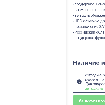
- поддержка TVI-к
- возможность пол
- вывод изображе
- HDD объемом до 
- подключение SA
- Российский обла
- поддержка функ
Наличие 
Информация
момент не 
Для запрос
авторизуйт
Запросить о