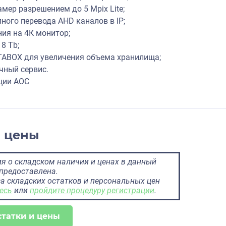
амер разрешением до 5 Mpix Lite;
ного перевода AHD каналов в IP;
ния на 4К монитор;
8 Tb;
TABOX для увеличения объема хранилища;
чный сервис.
ции АОС
и цены
 о складском наличии и ценах в данный
предоставлена.
а складских остатков и персональных цен
есь
или
пройдите процедуру регистрации
.
статки и цены