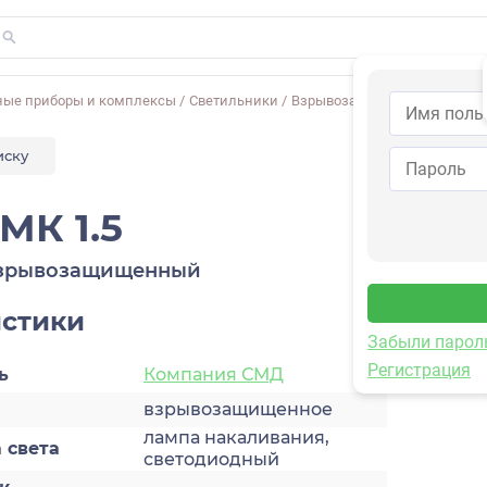
ные приборы и комплексы
/
Светильники
/
Взрывозащищенное
/
ЗЕНИТ
иску
МК 1.5
взрывозащищенный
истики
Забыли парол
Регистрация
ь
Компания СМД
взрывозащищенное
лампа накаливания,
 света
светодиодный