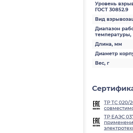
Уровень взры
ГОСТ 30852.9
Вид взрывоз
Диапазон раб
температуры,
Длина, мм
Диаметр корп
Вес, г
Сертифика
ТР ТС 020/
совместимо
ТР ЕАЭС 03
применения
электротех