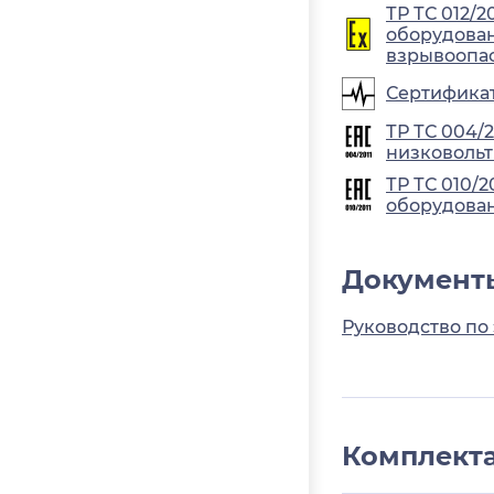
ТР ТС 012/2
оборудован
взрывоопа
Сертифика
ТР ТС 004/
низковольт
ТР ТС 010/
оборудова
Документ
Руководство по
Комплект