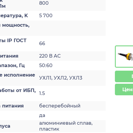
к
800
Лм
ература, K
5 700
 мощность,
ты IP ГОСТ
66
итания
220 В AC
пазон, Гц
50:60
е исполнение
УХЛ1, УХЛ2, УХЛ3
Цен
аботы от ИБП,
1.5
а питания
бесперебойный
да
алюминиевый сплав,
пуса
пластик