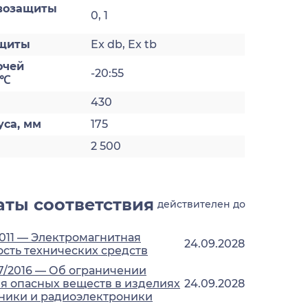
возащиты
0, 1
ащиты
Ex db, Ex tb
очей
-20:55
 ℃
430
уса, мм
175
2 500
ты соответствия
действителен до
2011 — Электромагнитная
24.09.2028
сть технических средств
7/2016 — Об ограничении
 опасных веществ в изделиях
24.09.2028
ники и радиоэлектроники