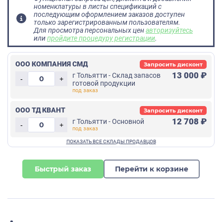
номенклатуры в листы спецификаций с
последующим оформлением заказов доступен
только зарегистрированным пользователям.
Для просмотра персональных цен
авторизуйтесь
или
пройдите процедуру регистрации
.
ООО КОМПАНИЯ СМД
Запросить дисконт
13 000 ₽
г Тольятти - Склад запасов
-
+
готовой продукции
ООО ТД КВАНТ
Запросить дисконт
12 708 ₽
г Тольятти - Основной
-
+
Быстрый заказ
Перейти к корзине