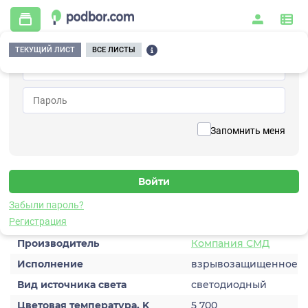
ТЕКУЩИЙ ЛИСТ
ВСЕ ЛИСТЫ
Главная
/
Осветительные приборы и комплексы
/
Светильники
/
Взрывозащищенное
/
ЗЕНИТ МК 1.1 - Зенит МК-1.1-3 Вт
Вернуться к списку
Запомнить меня
Зенит МК-1.1-3 Вт
Светильник взрывозащищенный
Забыли пароль?
Характеристики
Регистрация
Производитель
Компания СМД
Исполнение
взрывозащищенное
Вид источника света
светодиодный
Цветовая температура, K
5 700