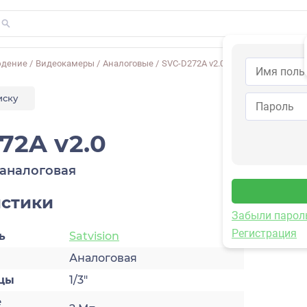
юдение
/
Видеокамеры
/
Аналоговые
/
SVC-D272A v2.0
иску
72A v2.0
аналоговая
истики
Забыли парол
Регистрация
ь
Satvision
Аналоговая
цы
1/3″
е