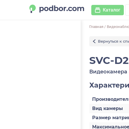
Каталог
Главная
/
Видеонабл
Вернуться к сп
SVC-D2
Видеокамера 
Характер
Производител
Вид камеры
Размер матри
Максимально