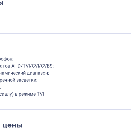
ы
рофон;
атов AHD/TVI/CVI/CVBS;
намический диапазон;
речной засветки;
.
сиалу) в режиме TVI
и цены