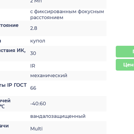
2 Мп
с фиксированным фокусным
а
расстоянием
стояние
2.8
ы
купол
ствия ИК,
30
Цен
IR
механический
ты IP ГОСТ
66
очей
-40:60
 ℃
вандалозащищенный
ачи
Multi