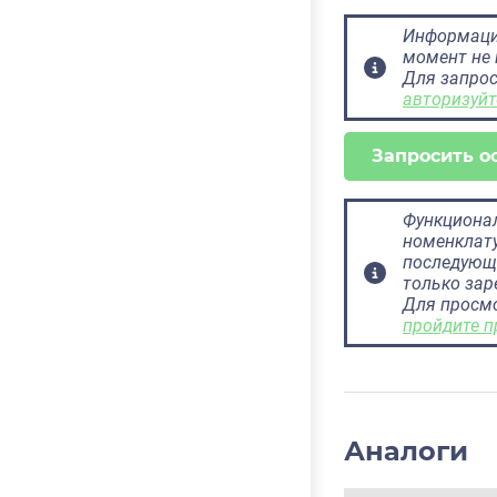
Информация
момент не 
Для запрос
авторизуйт
Запросить о
Функционал
номенклату
последующ
только за
Для просм
пройдите п
Аналоги