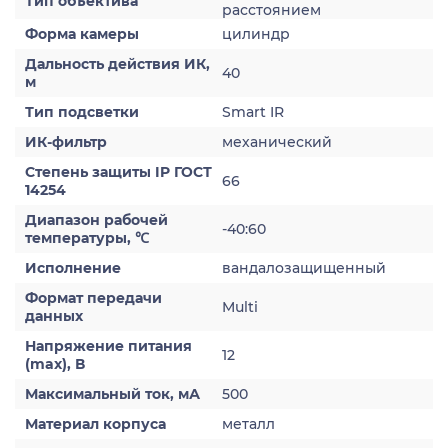
Тип объектива
расстоянием
Форма камеры
цилиндр
Дальность действия ИК,
40
м
Тип подсветки
Smart IR
ИК-фильтр
механический
Степень защиты IP ГОСТ
66
14254
Диапазон рабочей
-40:60
температуры, ℃
Исполнение
вандалозащищенный
Формат передачи
Multi
данных
Напряжение питания
12
(max), В
Максимальный ток, мА
500
Материал корпуса
металл