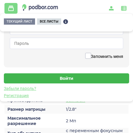
ТЕКУЩИЙ ЛИСТ
ВСЕ ЛИСТЫ
Главная
/
Видеонаблюдение
/
Видеокамеры
/
Аналоговые
/
SVC-S692V SL
Вернуться к списку
Запомнить меня
SVC-S692V SL
Видеокамера аналоговая
Характеристики
Забыли пароль?
Регистрация
Производитель
Satvision
Размер матрицы
1/2.8″
Максимальное
2 Мп
разрешение
с переменным фокусным