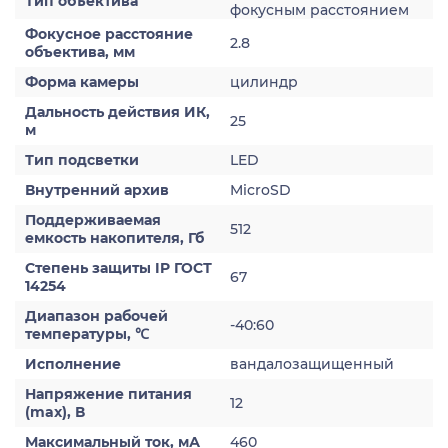
Тип объектива
фокусным расстоянием
Фокусное расстояние
2.8
объектива, мм
Форма камеры
цилиндр
Дальность действия ИК,
25
м
Тип подсветки
LED
Внутренний архив
MicroSD
Поддерживаемая
512
емкость накопителя, Гб
Степень защиты IP ГОСТ
67
14254
Диапазон рабочей
-40:60
температуры, ℃
Исполнение
вандалозащищенный
Напряжение питания
12
(max), В
Максимальный ток, мА
460