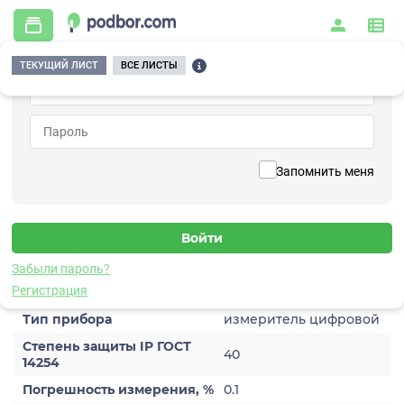
ТЕКУЩИЙ ЛИСТ
ВСЕ ЛИСТЫ
Главная
/
Контрольно-измерительные приборы и автоматика
/
Измерительное оборудование
/
Измерители
/
ЦИ5003
Вернуться к списку
Запомнить меня
ЦИ5003
Измерители
Забыли пароль?
Характеристики
Регистрация
Тип прибора
измеритель цифровой
Степень защиты IP ГОСТ
40
14254
Погрешность измерения, %
0.1