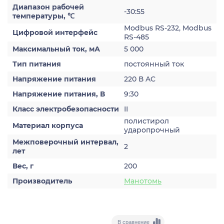
Диапазон рабочей
-30:55
температуры, ℃
Modbus RS-232, Modbus
Цифровой интерфейс
RS-485
Максимальный ток, мА
5 000
Тип питания
постоянный ток
Напряжение питания
220 В AC
Напряжение питания, В
9:30
Класс электробезопасности
II
полистирол
Материал корпуса
ударопрочный
Межповерочный интервал,
2
лет
Вес, г
200
Производитель
Манотомь
В сравнение