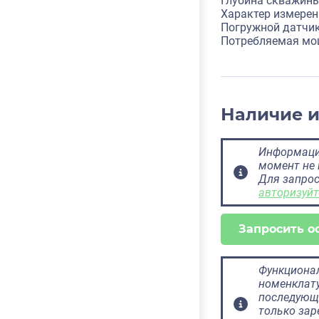
Глубина скважины 
Характер измерен
Погружной датчи
Потребляемая мощ
Наличие 
Информация
момент не 
Для запрос
авторизуйт
Запросить о
Функционал
номенклату
последующ
только за