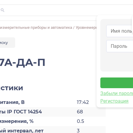
-измерительные приборы и автоматика
/
Уровнемеры
/
ДМ5007А-ДА-П
иску
7А-ДА-П
истики
Забыли парол
Регистрация
итания, В
17:42
ы IP ГОСТ 14254
68
измерения, %
0.5
й интервал, лет
3