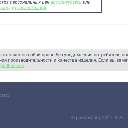
отра персональных цен
авторизуйтесь
или
роцедуру регистрации
.
оставляет за собой право без уведомления потребителя вн
ия производительности и качества изделия. Если вы заме
@podbor.com
.
ство
© podbor.com, 2021-2026