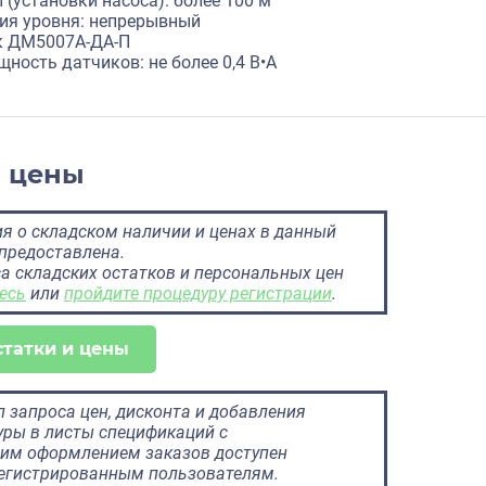
(установки насоса): более 100 м
ия уровня: непрерывный
к ДМ5007А-ДА-П
ность датчиков: не более 0,4 В•А
и цены
 о складском наличии и ценах в данный
предоставлена.
а складских остатков и персональных цен
есь
или
пройдите процедуру регистрации
.
статки и цены
 запроса цен, дисконта и добавления
ры в листы спецификаций с
им оформлением заказов доступен
регистрированным пользователям.