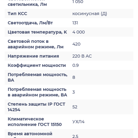
1 050
светильника, Лм
Тип КСС
косинусная (Д)
Светоотдача, Лм/Вт
131
Цветовая температура, K
4 000
Световой поток в
420
аварийном режиме, Лм
Напряжение питания
220 В AC
Коэффициент мощности
0.9
Потребляемая мощность,
8
ВА
Потребляемая мощность
3
в аварийном режиме, ВА
Степень защиты IP ГОСТ
52
14254
Климатическое
УХЛ4
исполнение ГОСТ 15150
Время автономной
2.5