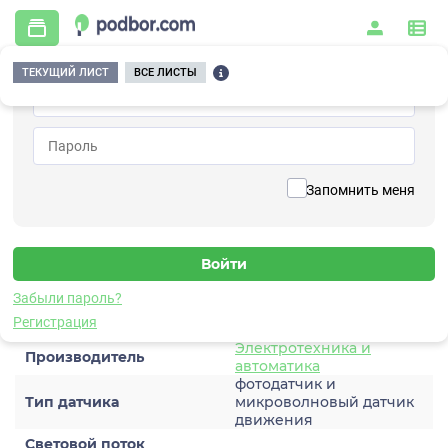
ТЕКУЩИЙ ЛИСТ
ВСЕ ЛИСТЫ
Главная
/
Осветительные приборы и комплексы
/
Светильники
/
Аварийного освещения
/
ЛУЧ-220-С 83МВФ БАП ДРАЙВ
Вернуться к списку
Запомнить меня
ЛУЧ-220-С 83МВФ БАП ДРАЙВ
Светильник аварийного освещения
Забыли пароль?
Характеристики
Регистрация
Электротехника и
Производитель
автоматика
фотодатчик и
Тип датчика
микроволновый датчик
движения
Световой поток