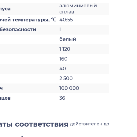
алюминиевый
пуса
сплав
очей температуры, ℃
40:55
безопасности
I
белый
1 120
160
40
2 500
ч
100 000
яцев
36
ты соответствия
действителен до