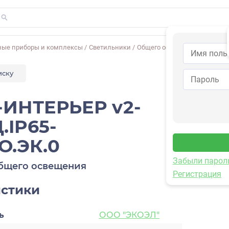
ные приборы и комплексы
/
Светильники
/
Общего освещения
/
ЭКОЭЛ-И
иску
ИНТЕРЬЕР v2-
.IP65-
О.ЭК.0
Забыли парол
бщего освещения
Регистрация
истики
ь
ООО "ЭКОЭЛ"