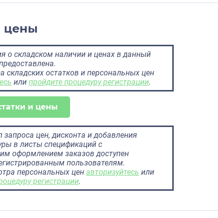
и цены
 о складском наличии и ценах в данный
предоставлена.
а складских остатков и персональных цен
есь
или
пройдите процедуру регистрации
.
статки и цены
 запроса цен, дисконта и добавления
ры в листы спецификаций с
им оформлением заказов доступен
регистрированным пользователям.
отра персональных цен
авторизуйтесь
или
роцедуру регистрации
.