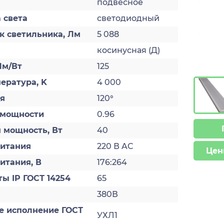
подвесное
 света
светодиодный
к светильника, Лм
5 088
косинусная (Д)
Лм/Вт
125
ература, K
4 000
ия
120°
 мощности
0.96
 мощность, Вт
40
итания
220 В AC
Цен
итания, В
176:264
ы IP ГОСТ 14254
65
380В
е исполнение ГОСТ
УХЛ1