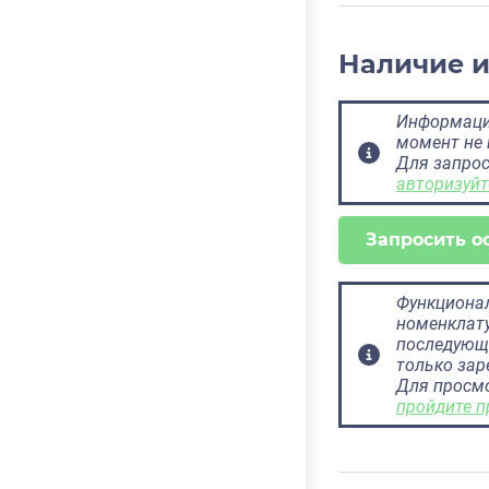
Наличие 
Информация
момент не 
Для запрос
авторизуйт
Запросить о
Функционал
номенклату
последующ
только за
Для просм
пройдите п