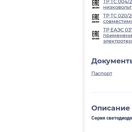
ТР ТС 004/
низковольт
ТР ТС 020/
совместимо
ТР ЕАЭС 03
применения
электротех
Документ
Паспорт
Описание
Серия светодиод