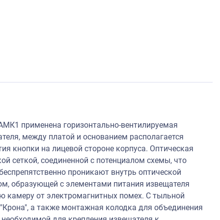
3АМК1 применена горизонтально-вентилируемая
теля, между платой и основанием располагается
ия кнопки на лицевой стороне корпуса. Оптическая
й сеткой, соединенной с потенциалом схемы, что
 беспрепятственно проникают внутрь оптической
ом, образующей с элементами питания извещателя
ю камеру от электромагнитных помех. С тыльной
"Крона", а также монтажная колодка для объединения
 необходимой для крепления извещателя к