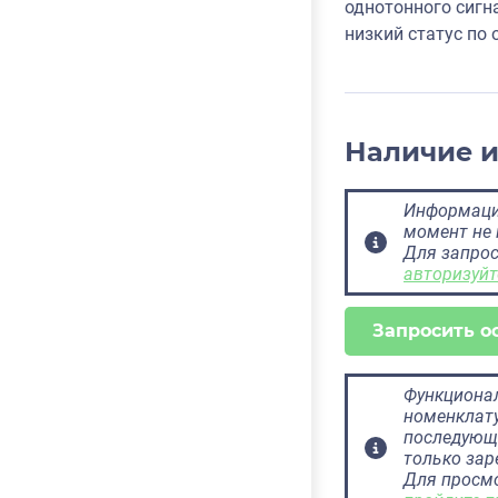
однотонного сигн
низкий статус по
Наличие 
Информация
момент не 
Для запрос
авторизуйт
Запросить о
Функционал
номенклату
последующ
только за
Для просм