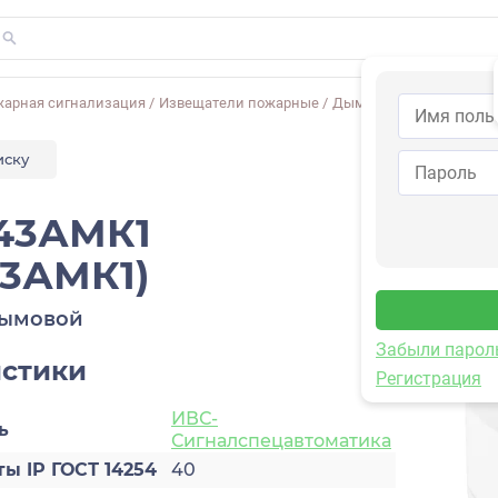
жарная сигнализация
/
Извещатели пожарные
/
Дымовые
/
ИП212-43АМ
иску
43АМК1
3АМК1)
дымовой
Забыли парол
истики
Регистрация
ИВС-
ь
Сигналспецавтоматика
ы IP ГОСТ 14254
40