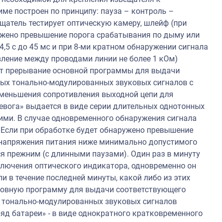
е построен по принципу: пауза – контроль –
вещатель тестирует оптическую камеру, шлейф (при
ружено превышение порога срабатывания по дыму или
,5 с до 45 мс и при 8-ми кратном обнаружении сигнала
вление между проводами линии не более 1 кОм)
дит прерывание основной программы для выдачи
ных тонально-модулированных звуковых сигналов с
 уменьшения сопротивления выходной цепи для
евога» выдается в виде серии длительных однотонных
ими. В случае одновременного обнаружения сигнала
 Если при обработке будет обнаружено превышение
 напряжения питания ниже минимально допустимого
ся прежним (с длинными паузами). Один раз в минуту
ключения оптического индикатора, одновременно он
и в течение последней минуты, какой либо из этих
сновную программу для выдачи соответствующего
х тонально-модулированных звуковых сигналов
ряд батареи» - в виде однократного кратковременного