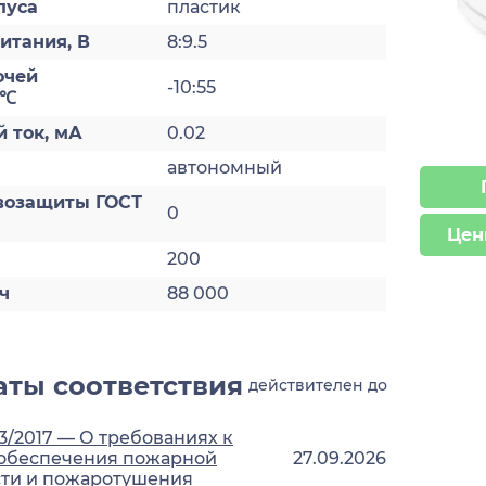
пуса
пластик
итания, В
8:9.5
очей
-10:55
 ℃
 ток, мА
0.02
автономный
возащиты ГОСТ
0
Цен
200
ч
88 000
ты соответствия
действителен до
3/2017 — О требованиях к
 обеспечения пожарной
27.09.2026
сти и пожаротушения