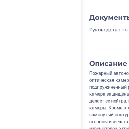
Документ
Руководство по
Описание
Пожарный автоном
оптическая камер
подпружиненный р
камера защищена 
делает ее нейтра
камеры. Кроме эт
замкнутый контур
стороны извещате
извещателей в гр