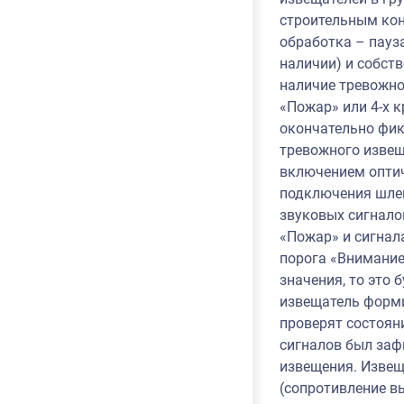
строительным кон
обработка – пауза
наличии) и собст
наличие тревожног
«Пожар» или 4-х 
окончательно фик
тревожного извещ
включением оптич
подключения шлей
звуковых сигнало
«Пожар» и сигнал
порога «Внимание
значения, то это 
извещатель форми
проверят состояни
сигналов был заф
извещения. Извещ
(сопротивление в