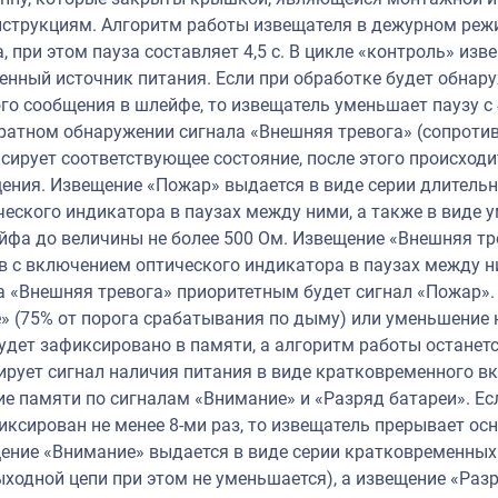
струкциям. Алгоритм работы извещателя в дежурном режим
, при этом пауза составляет 4,5 с. В цикле «контроль» из
венный источник питания. Если при обработке будет обна
о сообщения в шлейфе, то извещатель уменьшает паузу с 4
кратном обнаружении сигнала «Внешняя тревога» (сопроти
сирует соответствующее состояние, после этого происхо
ения. Извещение «Пожар» выдается в виде серии длитель
еского индикатора в паузах между ними, а также в виде
фа до величины не более 500 Ом. Извещение «Внешняя тр
в с включением оптического индикатора в паузах между н
а «Внешняя тревога» приоритетным будет сигнал «Пожар».
» (75% от порога срабатывания по дыму) или уменьшение
будет зафиксировано в памяти, а алгоритм работы останет
рует сигнал наличия питания в виде кратковременного в
е памяти по сигналам «Внимание» и «Разряд батареи». Есл
иксирован не менее 8-ми раз, то извещатель прерывает о
ение «Внимание» выдается в виде серии кратковременны
ыходной цепи при этом не уменьшается), а извещение «Раз