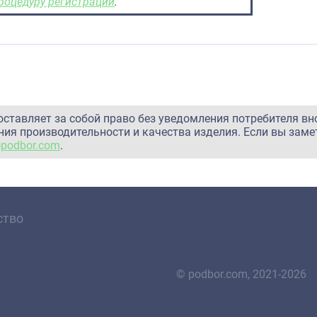
роцедуру регистрации
.
оставляет за собой право без уведомления потребителя вн
ия производительности и качества изделия. Если вы заме
@podbor.com
.
ство
© podbor.com, 2021-2026