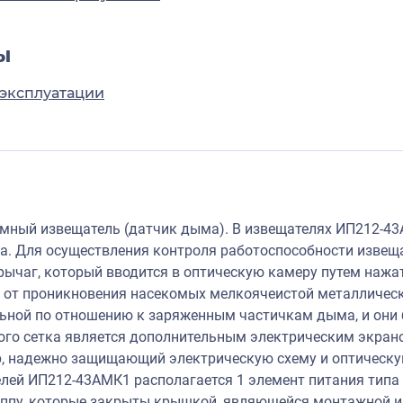
ы
 эксплуатации
ный извещатель (датчик дыма). В извещателях ИП212-4
а. Для осуществления контроля работоспособности извеща
ычаг, который вводится в оптическую камеру путем нажат
от проникновения насекомых мелкоячеистой металлическо
льной по отношению к заряженным частичкам дыма, и они
ого сетка является дополнительным электрическим экран
, надежно защищающий электрическую схему и оптическу
лей ИП212-43АМК1 располагается 1 элемент питания типа 
уппу, которые закрыты крышкой, являющейся монтажной и