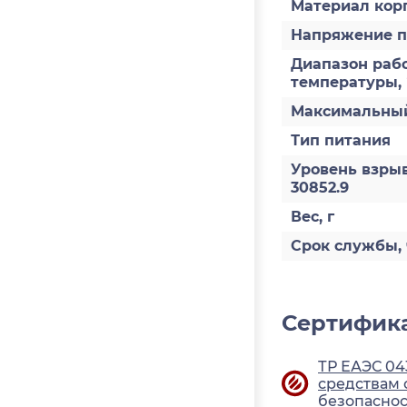
Материал кор
Напряжение п
Диапазон раб
температуры,
Максимальный
Тип питания
Уровень взры
30852.9
Вес, г
Срок службы, 
Сертифика
ТР ЕАЭС 04
средствам
безопасно