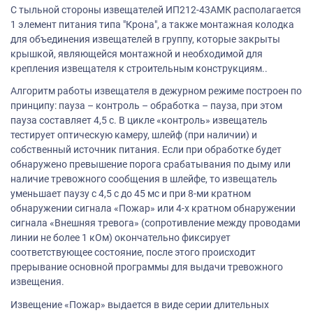
С тыльной стороны извещателей ИП212-43АМК располагается
1 элемент питания типа "Крона", а также монтажная колодка
для объединения извещателей в группу, которые закрыты
крышкой, являющейся монтажной и необходимой для
крепления извещателя к строительным конструкциям..
Алгоритм работы извещателя в дежурном режиме построен по
принципу: пауза – контроль – обработка – пауза, при этом
пауза составляет 4,5 с. В цикле «контроль» извещатель
тестирует оптическую камеру, шлейф (при наличии) и
собственный источник питания. Если при обработке будет
обнаружено превышение порога срабатывания по дыму или
наличие тревожного сообщения в шлейфе, то извещатель
уменьшает паузу с 4,5 с до 45 мс и при 8-ми кратном
обнаружении сигнала «Пожар» или 4-х кратном обнаружении
сигнала «Внешняя тревога» (сопротивление между проводами
линии не более 1 кОм) окончательно фиксирует
соответствующее состояние, после этого происходит
прерывание основной программы для выдачи тревожного
извещения.
Извещение «Пожар» выдается в виде серии длительных