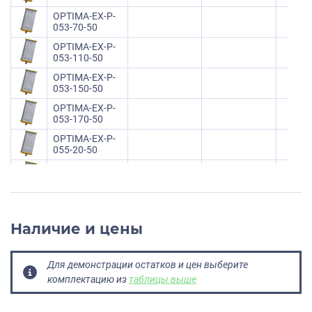
OPTIMA-EX-P-
053-70-50
OPTIMA-EX-P-
053-110-50
OPTIMA-EX-P-
053-150-50
OPTIMA-EX-P-
053-170-50
OPTIMA-EX-P-
055-20-50
OPTIMA-EX-P-
055-40-50
OPTIMA-EX-P-
055-55-50
Наличие и цены
OPTIMA-EX-P-
055-70-50
OPTIMA-EX-P-
Для демонстрации остатков и цен выберите
055-110-50
комплектацию из
таблицы выше
OPTIMA-EX-P-
055-150-50