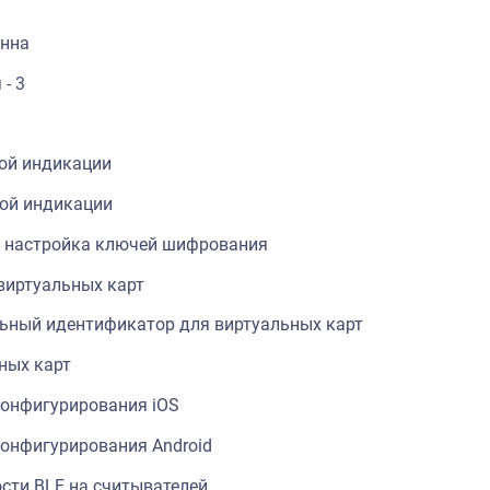
енна
- 3
ой индикации
ой индикации
 настройка ключей шифрования
виртуальных карт
ьный идентификатор для виртуальных карт
ных карт
конфигурирования iOS
онфигурирования Android
сти BLE на считывателей