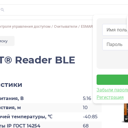
нтроля управления доступом
/
Считыватели
/
ESMART® Reader BLE
иску
® Reader BLE
истики
Забыли парол
Регистрация
итания, В
5:16
ствия, м
10
очей температуры, ℃
-40:85
ы IP ГОСТ 14254
68