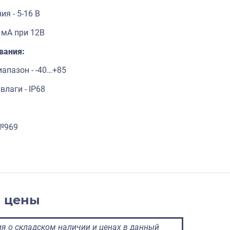
я - 5-16 В
 мА при 12В
ования:
апазон - -40…+85
влаги - IP68
 №969
и цены
 о складском наличии и ценах в данный