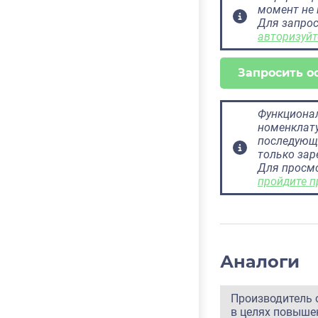
момент не 
Для запрос
авторизуйт
Запросить о
Функционал
номенклату
последующ
только за
Для просм
пройдите п
Аналоги
Производитель 
в целях повышен