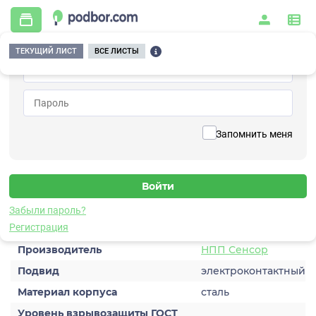
ТЕКУЩИЙ ЛИСТ
ВСЕ ЛИСТЫ
Главная
/
Контрольно-измерительные приборы и автоматика
/
Манометры
/
Общетехнические
/
ДМ2005-Ех
Вернуться к списку
Запомнить меня
ДМ2005-Ех
Общетехнические
Забыли пароль?
Характеристики
Регистрация
Производитель
НПП Сенсор
Подвид
электроконтактный
Материал корпуса
сталь
Уровень взрывозащиты ГОСТ