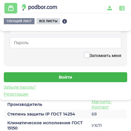
ТЕКУЩИЙ ЛИСТ
ВСЕ ЛИСТЫ
Главная
/
Дополнительное оборудование
/
Кабельный ввод
/
ПКВ М25х1.5 (11-17 мм)
Вернуться к списку
Запомнить меня
ПКВ М25х1.5 (11-17 мм)
Кабельный ввод
Забыли пароль?
Характеристики
Регистрация
Магнито-
Производитель
Контакт
Степень защиты IP ГОСТ 14254
68
Климатическое исполнение ГОСТ
УХЛ1
15150