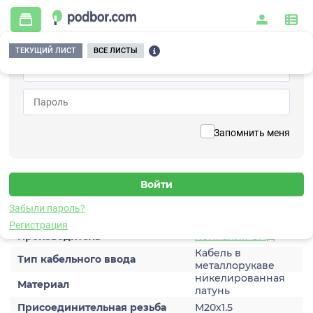
ТЕКУЩИЙ ЛИСТ
ВСЕ ЛИСТЫ
Главная
/
Дополнительное оборудование
/
Кабельный ввод
/
КВ М20КМ20-Л
Вернуться к списку
Запомнить меня
КВ М20КМ20-Л
Кабельный ввод
Характеристики
Забыли пароль?
Регистрация
Производитель
Компания СМД
Кабель в
Тип кабельного ввода
металлорукаве
никелированная
Материал
латунь
Присоединительная резьба
М20x1.5