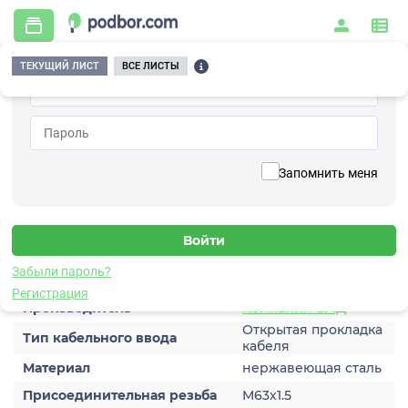
ТЕКУЩИЙ ЛИСТ
ВСЕ ЛИСТЫ
Главная
/
Дополнительное оборудование
/
Кабельный ввод
/
КВ М63К-Н
Вернуться к списку
Запомнить меня
КВ М63К-Н
Кабельный ввод
Характеристики
Забыли пароль?
Регистрация
Производитель
Компания СМД
Открытая прокладка
Тип кабельного ввода
кабеля
Материал
нержавеющая сталь
Присоединительная резьба
М63х1.5