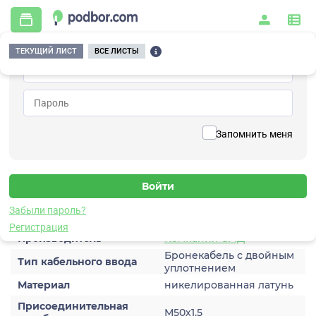
ТЕКУЩИЙ ЛИСТ
ВСЕ ЛИСТЫ
Главная
/
Дополнительное оборудование
/
Кабельный ввод
/
КВ М50Б2-Л
Вернуться к списку
Запомнить меня
КВ М50Б2-Л
Кабельный ввод
Характеристики
Забыли пароль?
Регистрация
Производитель
Компания СМД
Бронекабель с двойным
Тип кабельного ввода
уплотнением
Материал
никелированная латунь
Присоединительная
М50х1.5