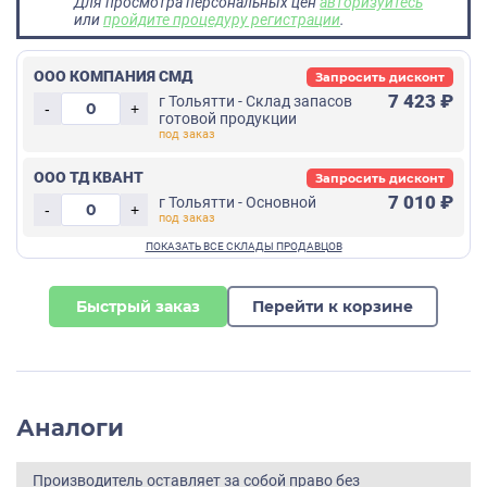
Для просмотра персональных цен
авторизуйтесь
или
пройдите процедуру регистрации
.
ООО КОМПАНИЯ СМД
Запросить дисконт
7 423 ₽
г Тольятти - Склад запасов
-
+
готовой продукции
ООО ТД КВАНТ
Запросить дисконт
7 010 ₽
г Тольятти - Основной
-
+
Быстрый заказ
Перейти к корзине
Аналоги
Производитель оставляет за собой право без