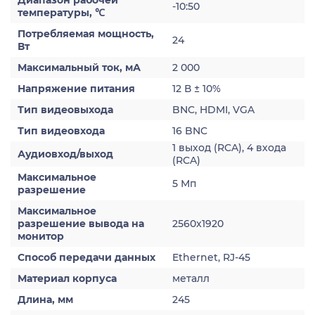
Диапазон рабочей
-10:50
температуры, ℃
Потребляемая мощность,
24
Вт
Максимальный ток, мА
2 000
Напряжение питания
12 В ± 10%
Тип видеовыхода
BNC, HDMI, VGA
Тип видеовхода
16 BNC
1 выход (RCA), 4 входа
Аудиовход/выход
(RCA)
Максимальное
5 Мп
разрешение
Максимальное
разрешение вывода на
2560x1920
монитор
Способ передачи данных
Ethernet, RJ-45
Материал корпуса
металл
Длина, мм
245