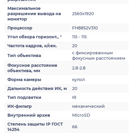
Максимальное
разрешение вывода на
2560x1920
монитор
Процессор
FH8852V310
Угол обзора горизонт., °
115 - 115
Частота кадров, к/сек.
20
с фиксированным
Тип объектива
фокусным расстоянием
Фокусное расстояние
2.8-2.8
объектива, мм
Форма камеры
купол
Дальность действия ИК, м
20
Тип подсветки
IR
ИК-фильтр
механический
Внутренний архив
MicroSD
Степень защиты IP ГОСТ
66
14254