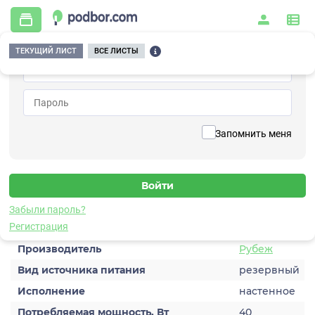
ТЕКУЩИЙ ЛИСТ
ВСЕ ЛИСТЫ
Главная
/
Системы питания и энергетики
/
Резервированные источники питания
/
БР 12 - 2х12
Вернуться к списку
Запомнить меня
2х12
Резервный источник питания
Забыли пароль?
Характеристики
Регистрация
Производитель
Рубеж
Вид источника питания
резервный
Исполнение
настенное
Потребляемая мощность, Вт
40