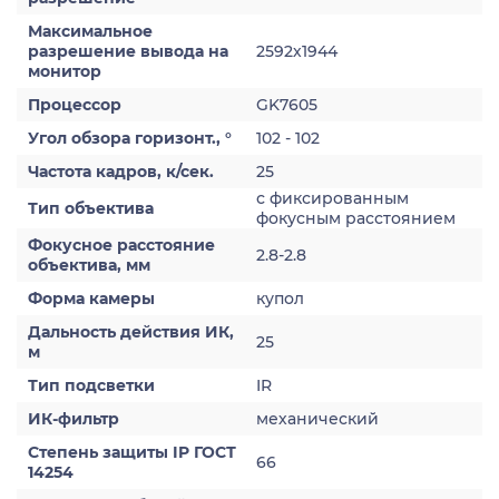
Максимальное
разрешение вывода на
2592х1944
монитор
Процессор
GK7605
Угол обзора горизонт., °
102 - 102
Частота кадров, к/сек.
25
с фиксированным
Тип объектива
фокусным расстоянием
Фокусное расстояние
2.8-2.8
объектива, мм
Форма камеры
купол
Дальность действия ИК,
25
м
Тип подсветки
IR
ИК-фильтр
механический
Степень защиты IP ГОСТ
66
14254