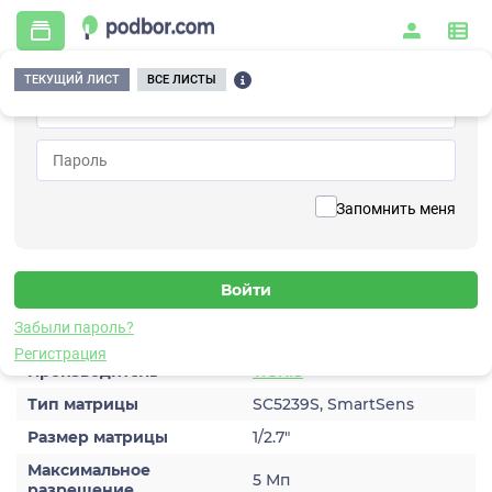
ТЕКУЩИЙ ЛИСТ
ВСЕ ЛИСТЫ
Главная
/
Видеонаблюдение
/
Видеокамеры
/
IP
/
TGB-IPVP05
Вернуться к списку
Запомнить меня
TGB-IPVP05
Видеокамера IP
Характеристики
Забыли пароль?
Регистрация
Производитель
TIGRIS
Тип матрицы
SC5239S, SmartSens
Размер матрицы
1/2.7″
Максимальное
5 Мп
разрешение