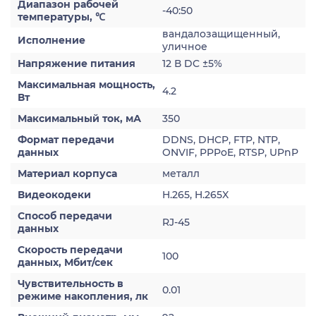
Диапазон рабочей
-40:50
температуры, ℃
вандалозащищенный,
Исполнение
уличное
Напряжение питания
12 В DC ±5%
Максимальная мощность,
4.2
Вт
Максимальный ток, мА
350
Формат передачи
DDNS, DHCP, FTP, NTP,
данных
ONVIF, PPPoE, RTSP, UPnP
Материал корпуса
металл
Видеокодеки
H.265, H.265X
Способ передачи
RJ-45
данных
Скорость передачи
100
данных, Мбит/сек
Чувствительность в
0.01
режиме накопления, лк