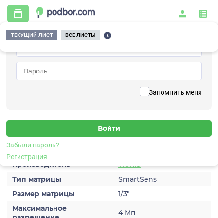
ТЕКУЩИЙ ЛИСТ
ВСЕ ЛИСТЫ
Главная
/
Видеонаблюдение
/
Видеокамеры
/
IP
/
TGB-IPD03
Вернуться к списку
Запомнить меня
TGB-IPD03
Видеокамера IP
Характеристики
Забыли пароль?
Регистрация
Производитель
TIGRIS
Тип матрицы
SmartSens
Размер матрицы
1/3″
Максимальное
4 Мп
разрешение