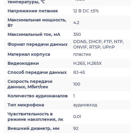
температуры, ℃
Напряжение питания
12 В DC ±5%
Максимальная мощность,
4.2
Вт
Максимальный ток, мА
350
DDNS, DHCP, FTP, NTP,
Формат передачи данных
ONVIF, RTSP, UPnP
Материал корпуса
пластик
Видеокодеки
H.265, H.265X
Способ передачи данных
RJ-45
Скорость передачи
100
данных, Мбит/сек
Количество аудиоканалов
1
Тип микрофона
аудиовход
Чувствительность в
0.01
режиме накопления, лк
Внешний диаметр, мм
92