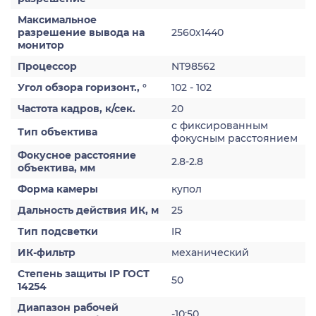
Максимальное
разрешение вывода на
2560x1440
монитор
Процессор
NT98562
Угол обзора горизонт., °
102 - 102
Частота кадров, к/сек.
20
с фиксированным
Тип объектива
фокусным расстоянием
Фокусное расстояние
2.8-2.8
объектива, мм
Форма камеры
купол
Дальность действия ИК, м
25
Тип подсветки
IR
ИК-фильтр
механический
Степень защиты IP ГОСТ
50
14254
Диапазон рабочей
-10:50