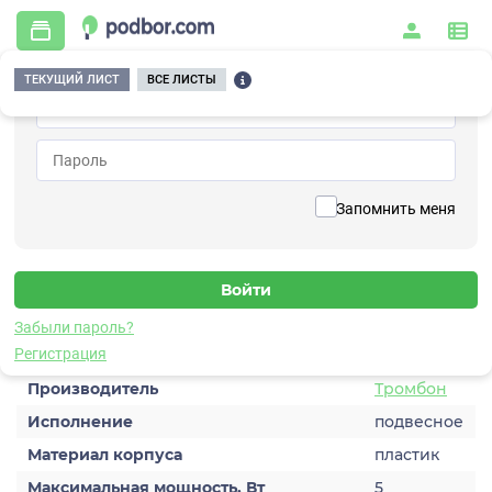
ТЕКУЩИЙ ЛИСТ
ВСЕ ЛИСТЫ
Главная
/
Системы оповещения и управления эвакуацией
/
Громкоговорители
/
Глагол ПН-5
Вернуться к списку
Запомнить меня
Глагол ПН-5
Громкоговоритель
Забыли пароль?
Характеристики
Регистрация
Производитель
Тромбон
Исполнение
подвесное
Материал корпуса
пластик
Максимальная мощность, Вт
5