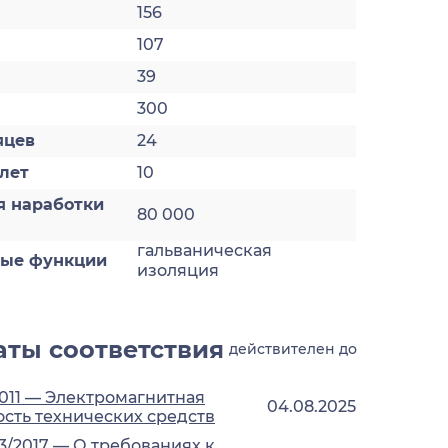
156
107
39
300
яцев
24
лет
10
я наработки
80 000
гальваническая
ные функции
изоляция
ты соответствия
действителен до
2011 — Электромагнитная
04.08.2025
сть технических средств
3/2017 — О требованиях к