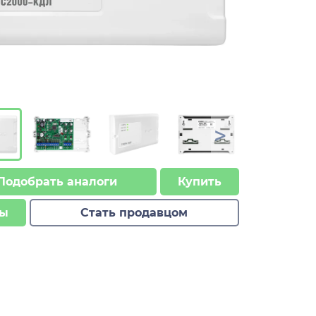
>
Подобрать аналоги
Купить
ы
Стать продавцом