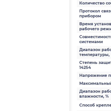
Количество с
Протокол свя
прибором
Время устано
рабочего режи
Совместимост
системами
Диапазон раб
температуры,
Степень защи
14254
Напряжение п
Максимальный
Диапазон раб
влажности, %
Способ крепл