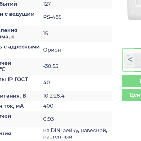
обытий
127
зи с ведущим
RS-485
вления
15
ма, с
ь с адресными
Орион
>
очей
-30:55
 ℃
ты IP ГОСТ
40
Цен
итания, В
10.2:28.4
 ток, мА
400
очей
0:93
на DIN-рейку, навесной,
ения
настенный