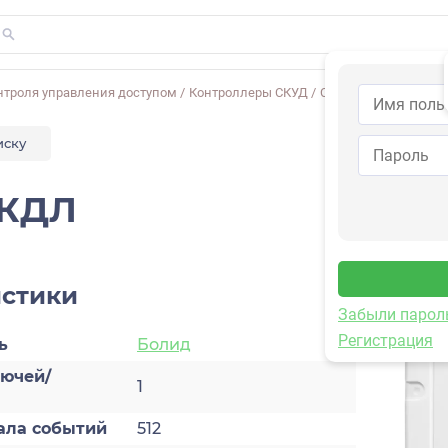
нтроля управления доступом
/
Контроллеры СКУД
/
С2000-КДЛ
иску
-КДЛ
истики
Забыли парол
Регистрация
ь
Болид
лючей/
1
ала событий
512