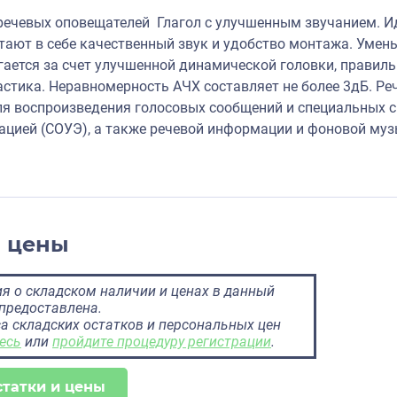
речевых оповещателей Глагол с улучшенным звучанием. И
тают в себе качественный звук и удобство монтажа. Умен
гается за счет улучшенной динамической головки, правил
астика. Неравномерность АЧХ составляет не более 3дБ. Р
я воспроизведения голосовых сообщений и специальных си
ацией (СОУЭ), а также речевой информации и фоновой муз
и цены
 о складском наличии и ценах в данный
предоставлена.
а складских остатков и персональных цен
есь
или
пройдите процедуру регистрации
.
статки и цены