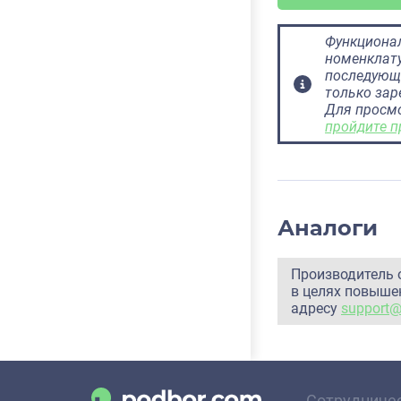
Функционал
номенклату
последующ
только за
Для просм
пройдите п
Аналоги
Производитель 
в целях повышен
адресу
support
Сотрудниче