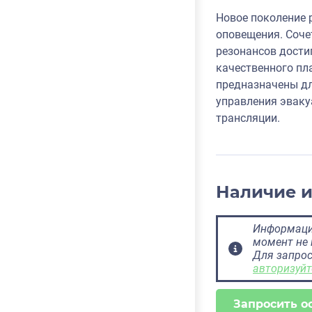
Новое поколение 
оповещения. Соче
резонансов дости
качественного пл
предназначены дл
управления эваку
трансляции.
Наличие 
Информация
момент не 
Для запрос
авторизуйт
Запросить о