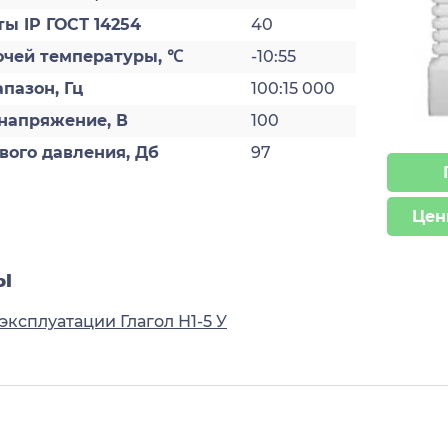
ы IP ГОСТ 14254
40
очей температуры, ℃
-10:55
пазон, Гц
100:15 000
напряжение, В
100
вого давления, Дб
97
Цен
ы
эксплуатации Глагол Н1-5 У