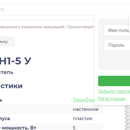
овещения и управления эвакуацией
/
Громкоговорители
/
Глагол Н1-5 У
иску
Н1-5 У
тель
истики
Забыли парол
Регистрация
ь
Тромбон
настенное
пуса
пластик
 мощность, Вт
5