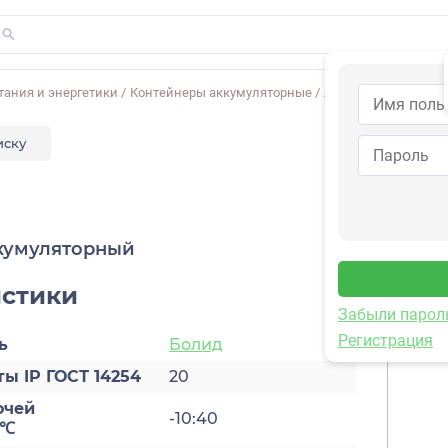
ания и энергетики
/
Контейнеры аккумуляторные
/
АК - 2
иску
кумуляторный
истики
Забыли парол
Регистрация
ь
Болид
ы IP ГОСТ 14254
20
очей
-10:40
 ℃