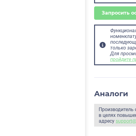
Запросить о
Функционал
номенклату
последующ
только за
Для просм
пройдите п
Аналоги
Производитель 
в целях повышен
адресу
support