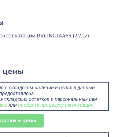
ы
эксплуатации RVi-1NCT4469 (2.7-12)
и цены
 о складском наличии и ценах в данный
предоставлена.
а складских остатков и персональных цен
есь
или
пройдите процедуру регистрации
.
статки и цены