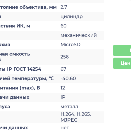
тояние объектива, мм
2.7
ы
цилиндр
ствия ИК, м
60
механический
рхив
MicroSD
ая емкость
256
б
Цен
ы IP ГОСТ 14254
67
очей температуры, ℃
-40:60
тания (max), В
12
ачи данных
IP
пуса
металл
H.264, H.265,
MJPEG
ачи данных
нет