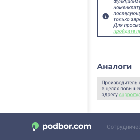
Функционал
номенклату
последующ
только за
Для просм
пройдите п
Аналоги
Производитель 
в целях повышен
адресу
support
Сотрудниче