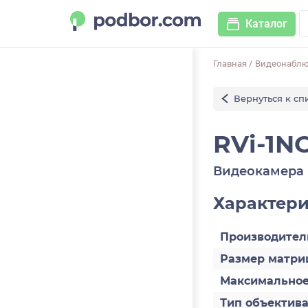
Каталог
Главная
/
Видеонабл
Вернуться к сп
RVi-1NC
Видеокамера 
Характер
Производител
Размер матри
Максимальное
Тип объектив