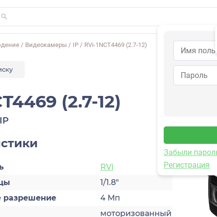
юдение
/
Видеокамеры
/
IP
/
RVi-1NCT4469 (2.7-12)
иску
T4469 (2.7-12)
IP
истики
Забыли парол
Регистрация
ь
RVi
цы
1/1.8"
 разрешение
4 Мп
а
моторизованный