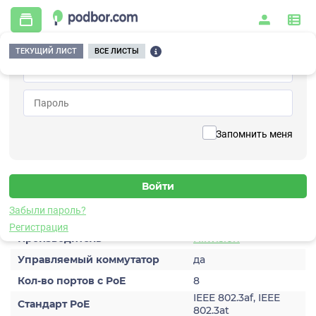
ТЕКУЩИЙ ЛИСТ
ВСЕ ЛИСТЫ
Главная
/
Видеонаблюдение
/
Коммутаторы
/
с PoE
/
DS-3E1309P-EI
Вернуться к списку
Запомнить меня
DS-3E1309P-EI
Коммутатор с PoE
Характеристики
Забыли пароль?
Регистрация
Производитель
Hikvision
Управляемый коммутатор
да
Кол-во портов с PoE
8
IEEE 802.3af, IEEE
Стандарт PoE
802.3at