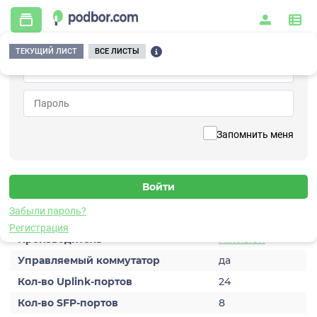
ТЕКУЩИЙ ЛИСТ
ВСЕ ЛИСТЫ
Главная
/
Видеонаблюдение
/
Коммутаторы
/
без PoE
/
DS-3E3756TF
Вернуться к списку
Запомнить меня
DS-3E3756TF
Коммутатор без PoE
Характеристики
Забыли пароль?
Регистрация
Производитель
Hikvision
Управляемый коммутатор
да
Кол-во Uplink-портов
24
Кол-во SFP-портов
8