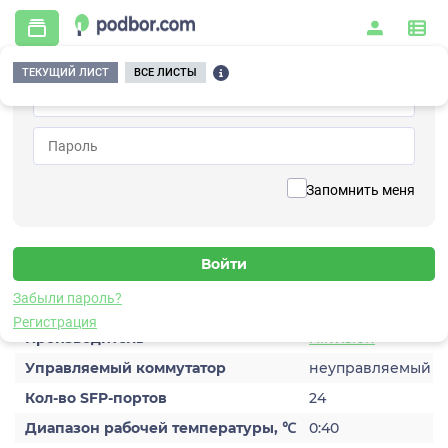
ТЕКУЩИЙ ЛИСТ
ВСЕ ЛИСТЫ
Главная
/
Видеонаблюдение
/
Коммутаторы
/
без PoE
/
DS-3E0524-Е (В)
Вернуться к списку
Запомнить меня
DS-3E0524-Е (В)
Коммутатор без PoE
Характеристики
Забыли пароль?
Регистрация
Производитель
Hikvision
Управляемый коммутатор
неуправляемый
Кол-во SFP-портов
24
Диапазон рабочей температуры, ℃
0:40