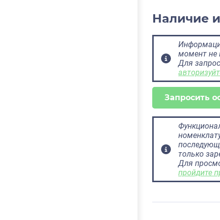
Наличие 
Информация
момент не 
Для запрос
авторизуйт
Запросить о
Функционал
номенклату
последующ
только за
Для просм
пройдите п