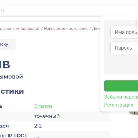
жарная сигнализация
/
Извещатели пожарные
/
Дымовые
/
ИП212–1В
иску
1В
дымовой
истики
Забыли парол
Регистрация
ь
Эталон
точечный
дел
212
ты IP ГОСТ