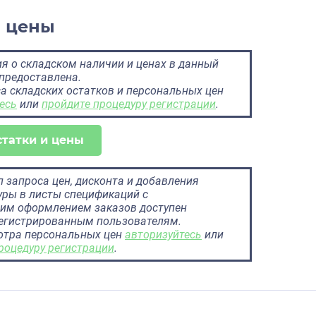
и цены
 о складском наличии и ценах в данный
предоставлена.
а складских остатков и персональных цен
есь
или
пройдите процедуру регистрации
.
статки и цены
 запроса цен, дисконта и добавления
ры в листы спецификаций с
им оформлением заказов доступен
регистрированным пользователям.
отра персональных цен
авторизуйтесь
или
роцедуру регистрации
.