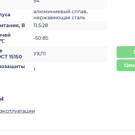
54
алюминиевый сплав,
пуса
нержавеющая сталь
итания, В
11.5:28
очей
-50:85
 ℃
е
УХЛ1
СТ 15150
Цен
возащиты
1
ы
 эксплуатации