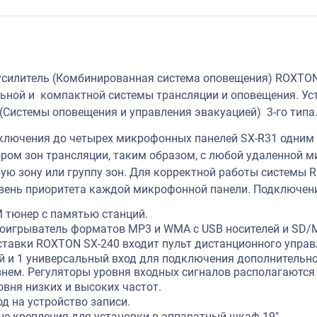
силитель (Комбинированная система оповещения) ROXTON 
ной и компактной системы трансляции и оповещения. Ус
(Системы оповещения и управления эвакуацией) 3-го типа
лючения до четырех микрофонных панелей SX-R31 одним 
ром зон трансляции, таким образом, с любой удаленной 
ую зону или группу зон. Для корректной работы системы 
вень приоритета каждой микрофонной панели. Подключени
 тюнер с памятью станций.
оигрыватель форматов MP3 и WMA с USB носителей и SD/M
ставки ROXTON SX-240 входит пульт дистанционного управ
 и 1 универсальный вход для подключения дополнительно
нем. Регуляторы уровня входных сигналов располагаются 
вня низких и высоких частот.
д на устройство записи.
е крепления для установки в аппаратный шкаф 19".