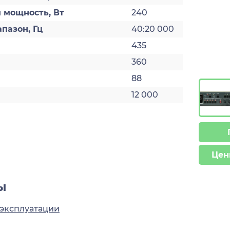
 мощность, Вт
240
пазон, Гц
40:20 000
435
360
88
12 000
Цен
ы
 эксплуатации