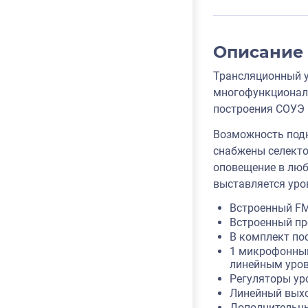
Описание
Трансляционный у
многофункциональ
построения СОУЭ 
Возможность подк
снабжены селекто
оповещение в люб
выставляется уро
Встроенный FM
Встроенный пр
В комплект по
1 микрофонный
линейным уров
Регуляторы уро
Линейный выхо
Дополнительны