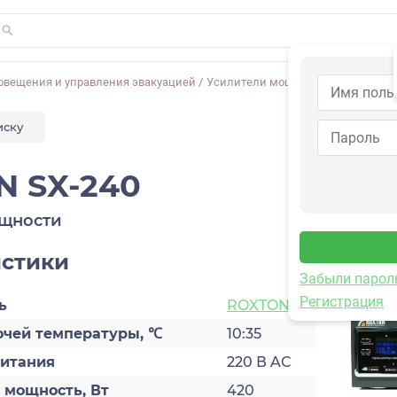
овещения и управления эвакуацией
/
Усилители мощности
/
ROXTON SX
иску
 SX-240
ощности
истики
Забыли парол
Регистрация
ь
ROXTON
очей температуры, ℃
10:35
итания
220 В AC
 мощность, Вт
420