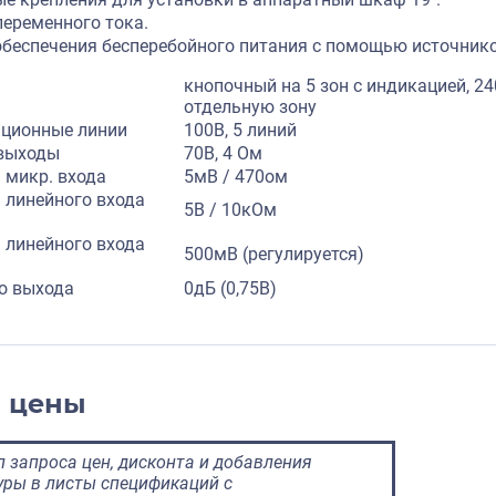
переменного тока.
беспечения бесперебойного питания с помощью источников
кнопочный на 5 зон с индикацией, 2
отдельную зону
яционные линии
100В, 5 линий
выходы
70В, 4 Ом
 микр. входа
5мВ / 470ом
 линейного входа
5В / 10кОм
 линейного входа
500мВ (регулируется)
о выхода
0дБ (0,75В)
и цены
 запроса цен, дисконта и добавления
ры в листы спецификаций с