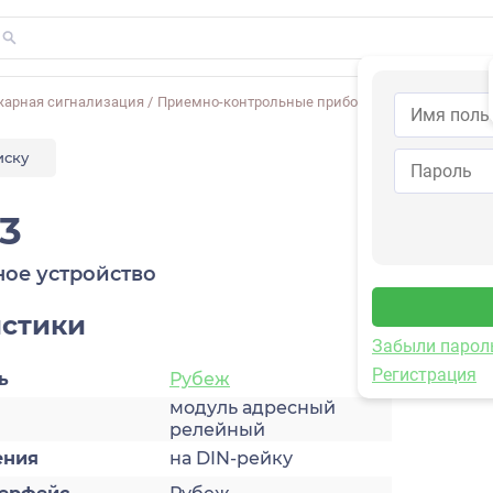
жарная сигнализация
/
Приемно-контрольные приборы
/
Дополнительны
иску
3
ое устройство
истики
Забыли парол
Регистрация
ь
Рубеж
модуль адресный
релейный
ения
на DIN-рейку