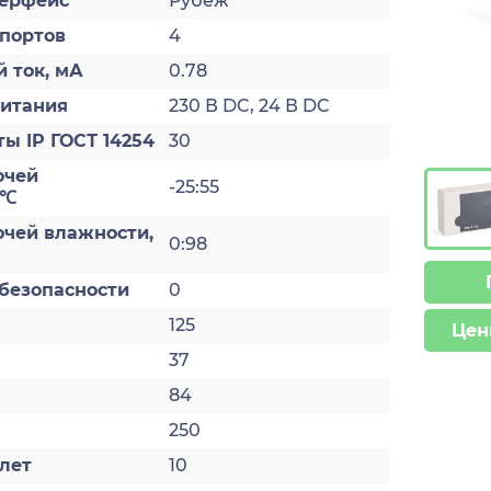
ерфейс
Рубеж
 портов
4
 ток, мА
0.78
итания
230 В DC, 24 В DC
ы IP ГОСТ 14254
30
очей
-25:55
 ℃
очей влажности,
0:98
безопасности
0
125
Цен
37
84
250
лет
10