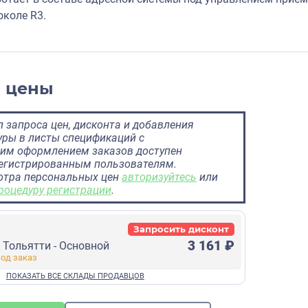
околе R3.
и цены
 запроса цен, дисконта и добавления
ры в листы спецификаций с
им оформлением заказов доступен
регистрированным пользователям.
отра персональных цен
авторизуйтесь
или
роцедуру регистрации
.
Запросить дисконт
3 161 ₽
г Тольятти - Основной