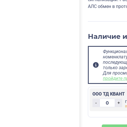
АЛС обмен в прот
Наличие 
Функционал
номенклату
последующ
только за
Для просм
пройдите п
ООО ТД КВАНТ
-
+