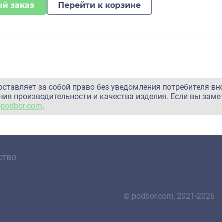
й заказ
Перейти к корзине
оставляет за собой право без уведомления потребителя вн
ия производительности и качества изделия. Если вы заме
@podbor.com
.
ство
© podbor.com, 2021-2026