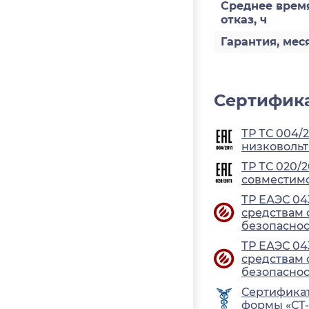
Среднее врем
отказ, ч
Гарантия, мес
Сертифика
ТР ТС 004/
низковольт
ТР ТС 020/
совместимо
ТР ЕАЭС 04
средствам
безопасно
ТР ЕАЭС 04
средствам
безопасно
Сертифика
формы «СТ