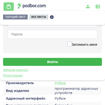
ТЕКУЩИЙ ЛИСТ
ВСЕ ЛИСТЫ
Главная
/
Охранно-пожарная сигнализация
/
Приемно-контрольные приборы
/
Дополнительные устройства
/
ПКУ-1-R3
Вернуться к списку
Запомнить меня
ПКУ-1-R3
Дополнительное устройство
Забыли пароль?
Характеристики
Регистрация
Производитель
Рубеж
программатор адресных
Вид изделия
устройств
Адресный интерфейс
Рубеж