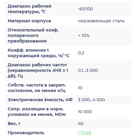
Диапазон рабочей
-60:100
температуры, ℃
Материал корпуса
нержавеющая сталь
Относительный коэф.
поперечного
< 10%
преобразования
Коэфф. влияния t
0.2
окружающей среды, %/ °С
Диапазон рабочих частот
(неравномерность АЧХ ± 1
0.1...3 000
дБ), Гц
Собств. частота в закреп.
10
состоянии, не менее кГц
Электрическая ёмкость, пФ
3 000...4 000
Сопр. изоляции в норм.
10 000
условиях не менее, МОм
Вес, г
40
Производитель
ГТЛаб