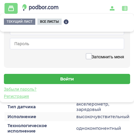
ТЕКУЩИЙ ЛИСТ
ВСЕ ЛИСТЫ
Главная
/
Контрольно-измерительные приборы и автоматика
/
Датчики
/
Виброускорения
/
1C401HB-300
Вернуться к списку
Запомнить меня
1C401HB-300
Датчик виброускорения
Забыли пароль?
Характеристики
Регистрация
акселерометр,
Тип датчика
зарядовый
Исполнение
высокочувствительный
Технологическое
однокомпонентный
исполнение