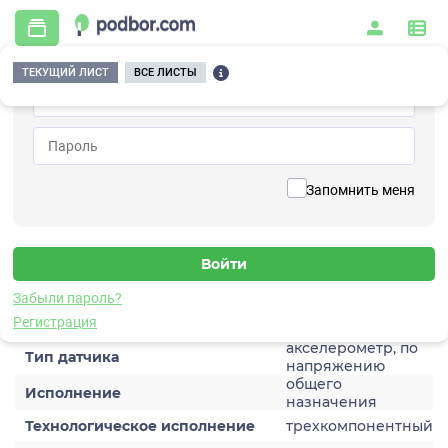
ТЕКУЩИЙ ЛИСТ
ВСЕ ЛИСТЫ
Главная
/
Контрольно-измерительные приборы и автоматика
/
Датчики
/
Виброускорения
/
1V152HC-5
Вернуться к списку
Запомнить меня
1V152HC-5
Датчик виброускорения
Забыли пароль?
Характеристики
Регистрация
акселерометр, по
Тип датчика
напряжению
общего
Исполнение
назначения
Технологическое исполнение
трехкомпонентный