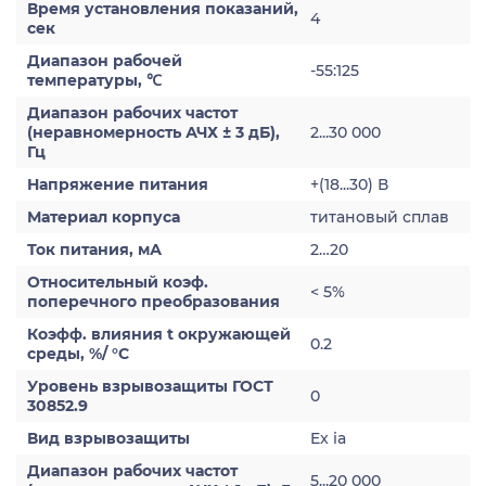
Время установления показаний,
4
сек
Диапазон рабочей
-55:125
температуры, ℃
Диапазон рабочих частот
(неравномерность АЧХ ± 3 дБ),
2...30 000
Гц
Напряжение питания
+(18...30) В
Материал корпуса
титановый сплав
Ток питания, мА
2…20
Относительный коэф.
< 5%
поперечного преобразования
Коэфф. влияния t окружающей
0.2
среды, %/ °С
Уровень взрывозащиты ГОСТ
0
30852.9
Вид взрывозащиты
Ex ia
Диапазон рабочих частот
5...20 000