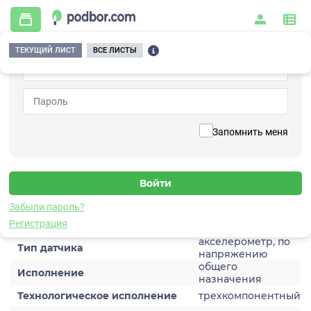
ТЕКУЩИЙ ЛИСТ
ВСЕ ЛИСТЫ
Главная
/
Контрольно-измерительные приборы и автоматика
/
Датчики
/
Виброускорения
/
1V157HC-100
Вернуться к списку
Запомнить меня
1V157HC-100
Датчик виброускорения
Забыли пароль?
Характеристики
Регистрация
акселерометр, по
Тип датчика
напряжению
общего
Исполнение
назначения
Технологическое исполнение
трехкомпонентный