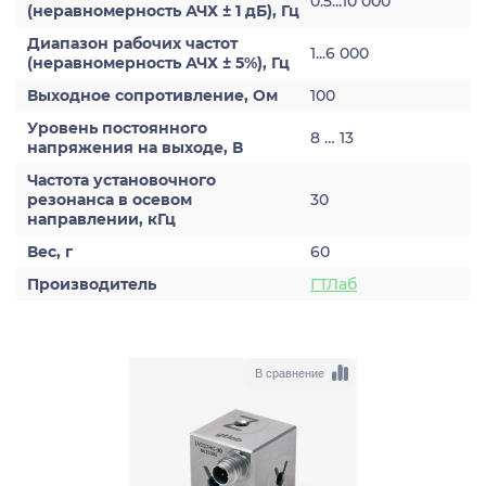
0.5...10 000
(неравномерность АЧХ ± 1 дБ), Гц
Диапазон рабочих частот
1...6 000
(неравномерность АЧХ ± 5%), Гц
Выходное сопротивление, Ом
100
Уровень постоянного
8 … 13
напряжения на выходе, В
Частота установочного
резонанса в осевом
30
направлении, кГц
Вес, г
60
Производитель
ГТЛаб
В сравнение