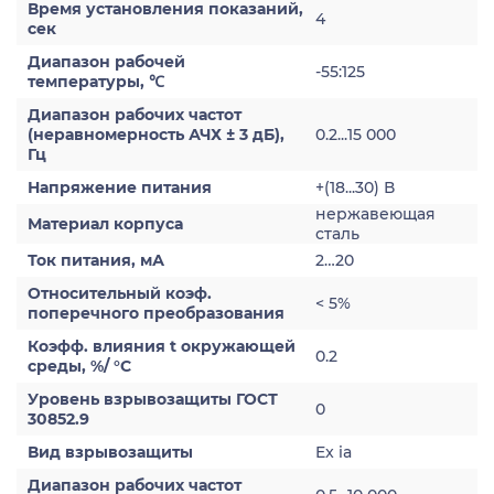
Время установления показаний,
4
сек
Диапазон рабочей
-55:125
температуры, ℃
Диапазон рабочих частот
(неравномерность АЧХ ± 3 дБ),
0.2...15 000
Гц
Напряжение питания
+(18...30) В
нержавеющая
Материал корпуса
сталь
Ток питания, мА
2…20
Относительный коэф.
< 5%
поперечного преобразования
Коэфф. влияния t окружающей
0.2
среды, %/ °С
Уровень взрывозащиты ГОСТ
0
30852.9
Вид взрывозащиты
Ex ia
Диапазон рабочих частот