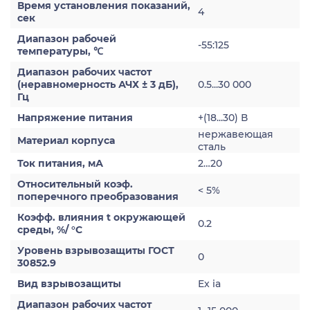
Время установления показаний,
4
сек
Диапазон рабочей
-55:125
температуры, ℃
Диапазон рабочих частот
(неравномерность АЧХ ± 3 дБ),
0.5...30 000
Гц
Напряжение питания
+(18...30) В
нержавеющая
Материал корпуса
сталь
Ток питания, мА
2…20
Относительный коэф.
< 5%
поперечного преобразования
Коэфф. влияния t окружающей
0.2
среды, %/ °С
Уровень взрывозащиты ГОСТ
0
30852.9
Вид взрывозащиты
Ex ia
Диапазон рабочих частот