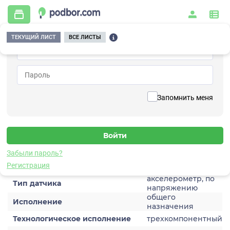
ТЕКУЩИЙ ЛИСТ
ВСЕ ЛИСТЫ
Главная
/
Контрольно-измерительные приборы и автоматика
/
Датчики
/
Виброускорения
/
1V159HC-5
Вернуться к списку
Запомнить меня
1V159HC-5
Датчик виброускорения
Забыли пароль?
Характеристики
Регистрация
акселерометр, по
Тип датчика
напряжению
общего
Исполнение
назначения
Технологическое исполнение
трехкомпонентный