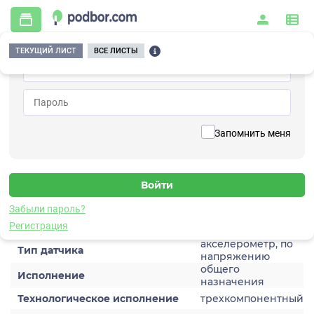
ТЕКУЩИЙ ЛИСТ
ВСЕ ЛИСТЫ
Главная
/
Контрольно-измерительные приборы и автоматика
/
Датчики
/
Виброускорения
/
1V159HC-0,1
Вернуться к списку
Запомнить меня
1V159HC-0,1
Датчик виброускорения
Забыли пароль?
Характеристики
Регистрация
акселерометр, по
Тип датчика
напряжению
общего
Исполнение
назначения
Технологическое исполнение
трехкомпонентный