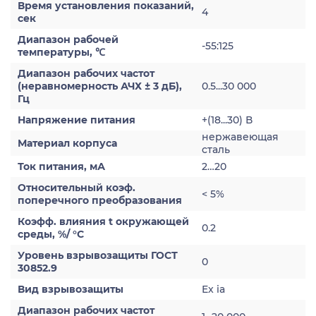
Время установления показаний,
4
сек
Диапазон рабочей
-55:125
температуры, ℃
Диапазон рабочих частот
(неравномерность АЧХ ± 3 дБ),
0.5...30 000
Гц
Напряжение питания
+(18...30) В
нержавеющая
Материал корпуса
сталь
Ток питания, мА
2…20
Относительный коэф.
< 5%
поперечного преобразования
Коэфф. влияния t окружающей
0.2
среды, %/ °С
Уровень взрывозащиты ГОСТ
0
30852.9
Вид взрывозащиты
Ex ia
Диапазон рабочих частот