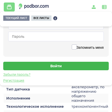
ТЕКУЩИЙ ЛИСТ
ВСЕ ЛИСТЫ
Главная
/
Контрольно-измерительные приборы и автоматика
/
Датчики
/
Виброускорения
/
1V157HC-5
Вернуться к списку
Запомнить меня
1V157HC-5
Датчик виброускорения
Забыли пароль?
Характеристики
Регистрация
акселерометр, по
Тип датчика
напряжению
общего
Исполнение
назначения
Технологическое исполнение
трехкомпонентный