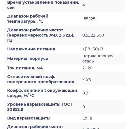
Время установления показаний,
4
сек
Диапазон рабочей
-55:125
температуры, ℃
Диапазон рабочих частот
(неравномерность АЧХ ± 3 дБ),
0.5...22 500
Гц
Напряжение питания
+(18...30) В
нержавеющая
Материал корпуса
сталь
Ток питания, мА
2…20
Относительный коэф.
< 5%
поперечного преобразования
Коэфф. влияния t окружающей
0.2
среды, %/ °С
Уровень взрывозащиты ГОСТ
0
30852.9
Вид взрывозащиты
Ex ia
Диапазон рабочих частот